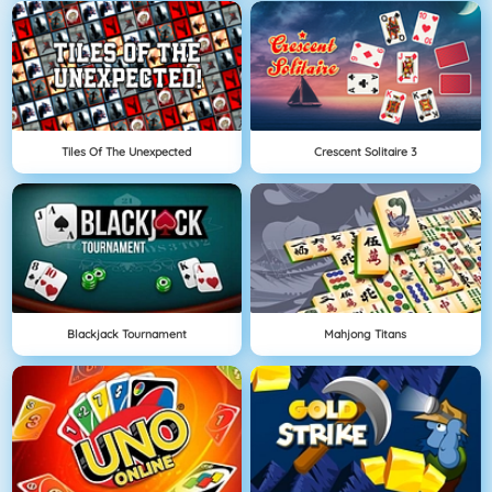
Tiles Of The Unexpected
Crescent Solitaire 3
Blackjack Tournament
Mahjong Titans