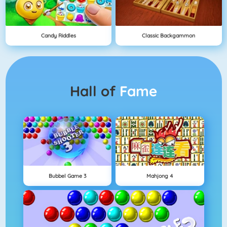
Candy Riddles
Classic Backgammon
Hall of
Fame
Bubbel Game 3
Mahjong 4