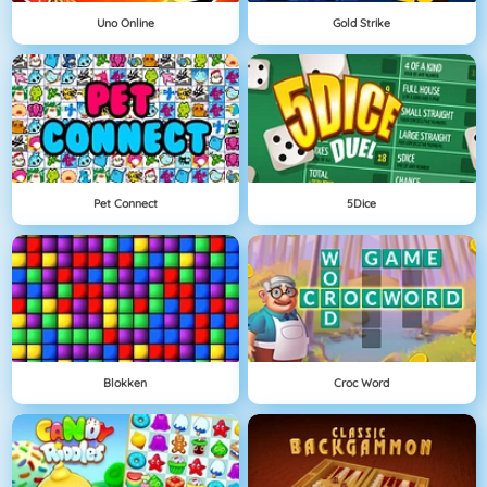
Uno Online
Gold Strike
Pet Connect
5Dice
Blokken
Croc Word