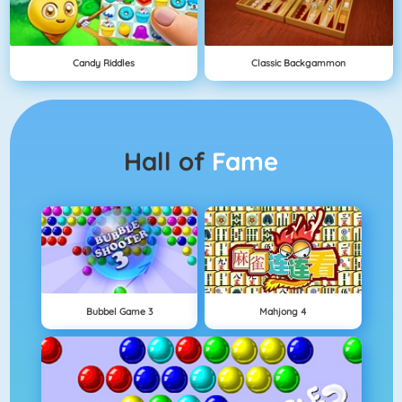
Candy Riddles
Classic Backgammon
Hall of
Fame
Bubbel Game 3
Mahjong 4