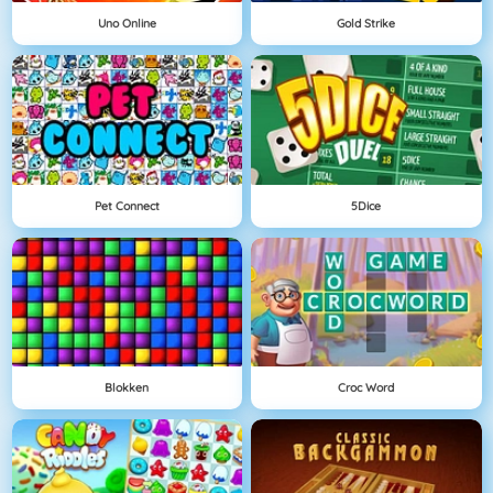
Uno Online
Gold Strike
Pet Connect
5Dice
Blokken
Croc Word