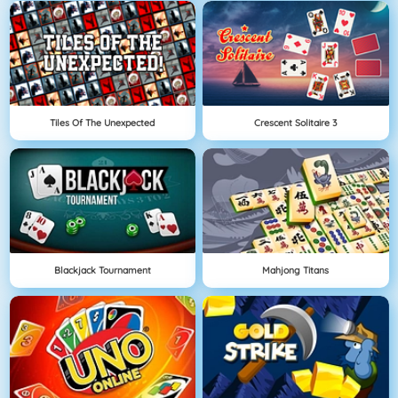
Tiles Of The Unexpected
Crescent Solitaire 3
Blackjack Tournament
Mahjong Titans