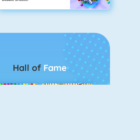
Hall of
Fame
Bubbel Game 3
Mahjong 4