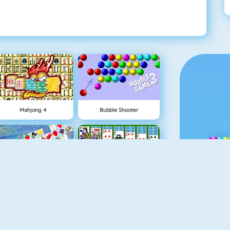
Mahjong 4
Bubble Shooter
Fruit Connect
Classic Solitaire