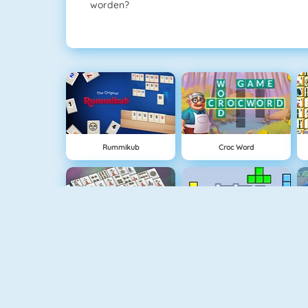
worden?
Rummikub
Croc Word
Mahjongg Solitaire
Tetris 1