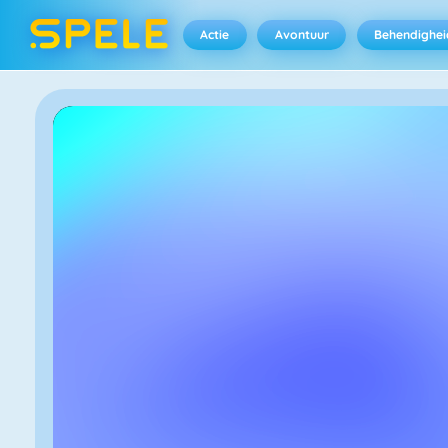
Actie
Avontuur
Behendighei