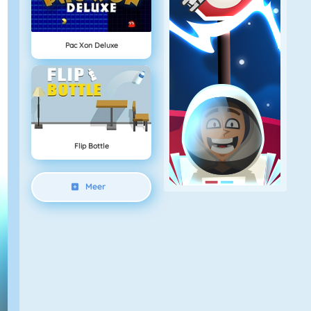
Pac Xon Deluxe
Flip Bottle
Meer