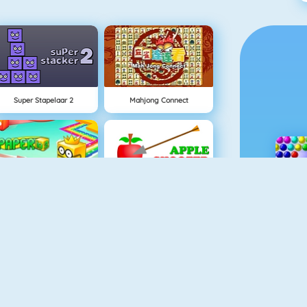
Super Stapelaar 2
Mahjong Connect
Paper.io 2
Appel Schieten
Penalty Challenge Multiplayer
Fishy 1