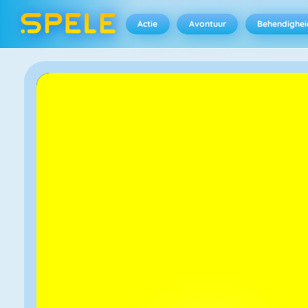
Actie
Avontuur
Behendighei