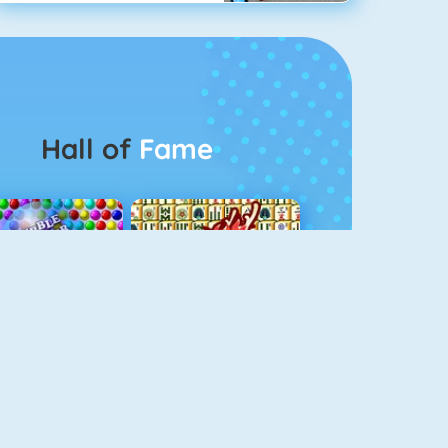
Hall of
Fame
Bubbel Game 3
Mahjong 4