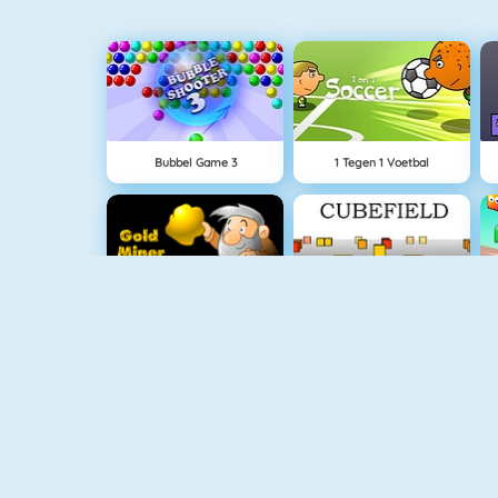
Bubbel Game 3
1 Tegen 1 Voetbal
Goudzoeker 1
Cubefield
Color Switch
Flirten Op School