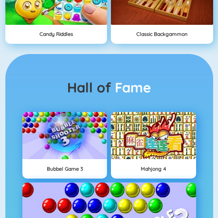
Candy Riddles
Classic Backgammon
Hall of
Fame
Bubbel Game 3
Mahjong 4