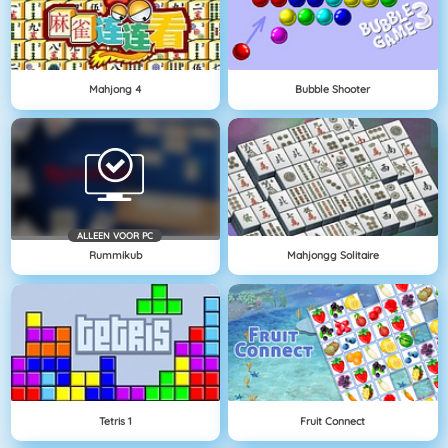
Mahjong 4
Bubble Shooter
ALLEEN VOOR PC
Rummikub
Mahjongg Solitaire
Tetris 1
Fruit Connect