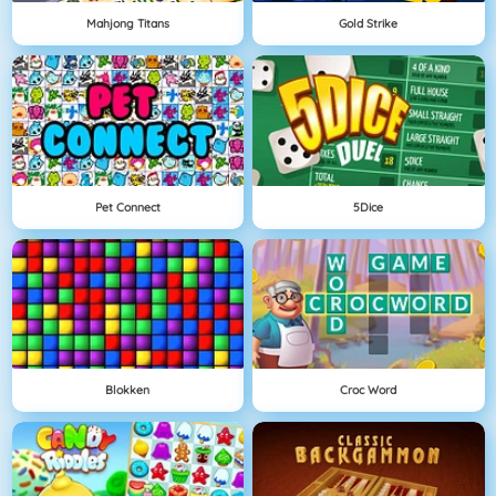
Mahjong Titans
Gold Strike
Pet Connect
5Dice
Blokken
Croc Word