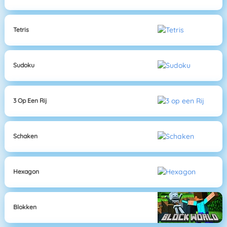
Tetris
Sudoku
3 Op Een Rij
Schaken
Hexagon
Blokken