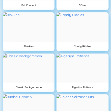
Pet Connect
5Dice
Blokken
Candy Riddles
Classic Backgammon
Algerijns Patience