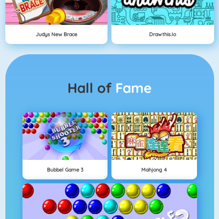
Judys New Brace
Drawthis.io
Hall of
Fame
Bubbel Game 3
Mahjong 4