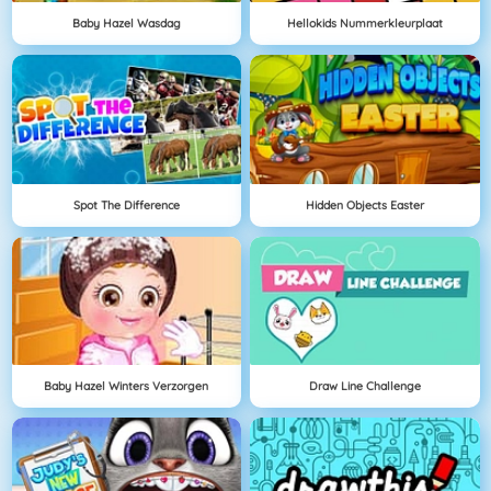
Baby Hazel Wasdag
Hellokids Nummerkleurplaat
Spot The Difference
Hidden Objects Easter
Baby Hazel Winters Verzorgen
Draw Line Challenge