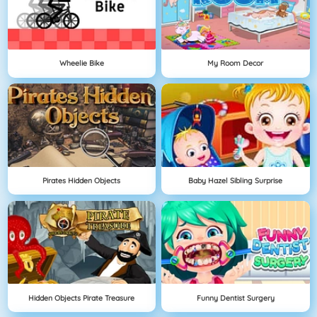
Wheelie Bike
My Room Decor
Pirates Hidden Objects
Baby Hazel Sibling Surprise
Hidden Objects Pirate Treasure
Funny Dentist Surgery