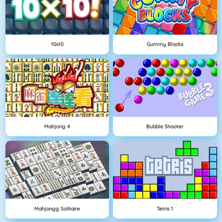
10x10
Gummy Blocks
Mahjong 4
Bubble Shooter
Mahjongg Solitaire
Tetris 1