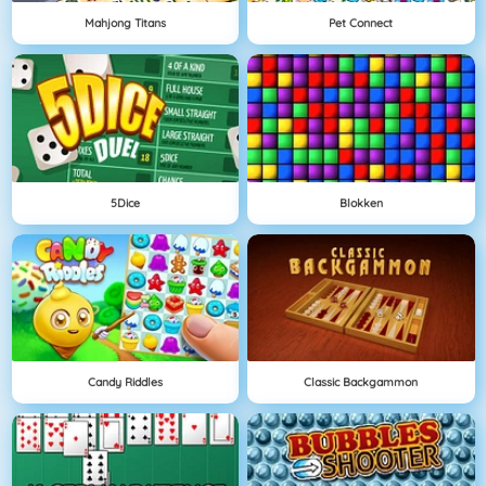
Mahjong Titans
Pet Connect
5Dice
Blokken
Candy Riddles
Classic Backgammon