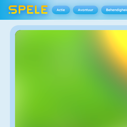
Actie
Avontuur
Behendighei