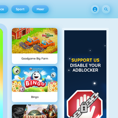
ace
Sport
Meer
Goodgame Big Farm
Bingo