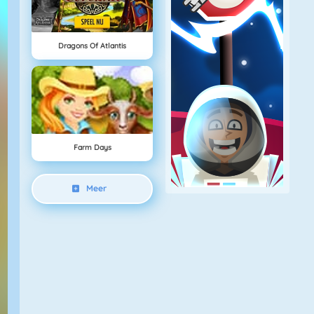
Dragons Of Atlantis
Farm Days
Meer