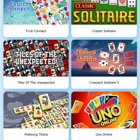
Fruit Connect
Classic Solitaire
Tiles Of The Unexpected
Crescent Solitaire 3
Mahjong Titans
Uno Online