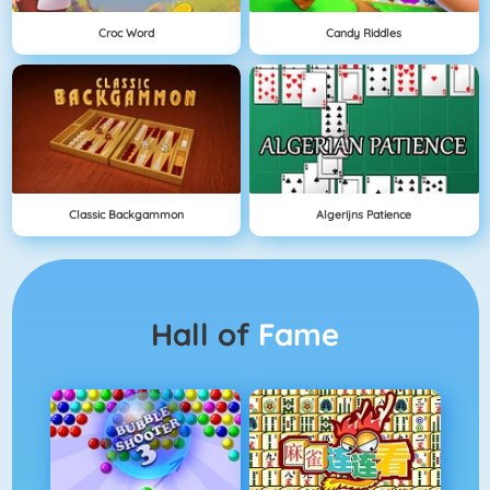
Croc Word
Candy Riddles
Classic Backgammon
Algerijns Patience
Hall of
Fame