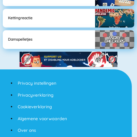
Kettingreactie
Damspelletjes
Privacy instellingen
Privacyverklaring
Cookieverklaring
Algemene voorwaarden
Over ons