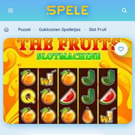
Puzzel
Gokkasten Spelletjes
Slot Fruit