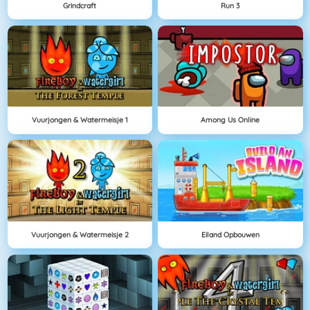
Grindcraft
Run 3
Vuurjongen & Watermeisje 1
Among Us Online
Vuurjongen & Watermeisje 2
Eiland Opbouwen