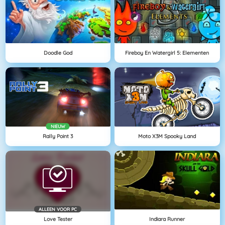
Doodle God
Fireboy En Watergirl 5: Elementen
NIEUW
Rally Point 3
Moto X3M Spooky Land
ALLEEN VOOR PC
Love Tester
Indiara Runner