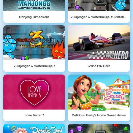
Mahjong Dimensions
Vuurjongen & Watermeisje 4: Kristallen Tempel
Vuurjongen & Watermeisje 3
Grand Prix Hero
NIEUW
Love Tester 3
Delicious: Emily's Home Sweet Home