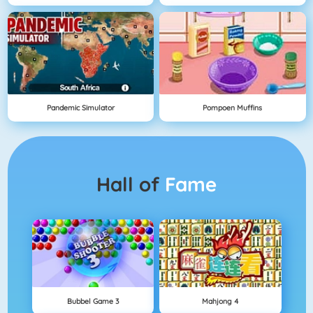
Pandemic Simulator
Pompoen Muffins
Hall of
Fame
Bubbel Game 3
Mahjong 4