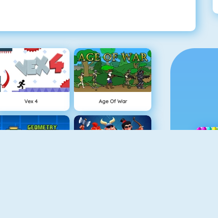
Vex 4
Age Of War
Geometry Challenge
Clash Royale