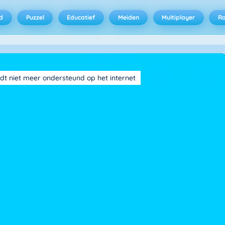
d
Puzzel
Educatief
Meiden
Multiplayer
R
dt niet meer ondersteund op het internet