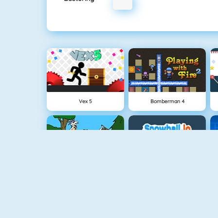
Vex 5
Bomberman 4
Oermens Gevecht
Snowball.io