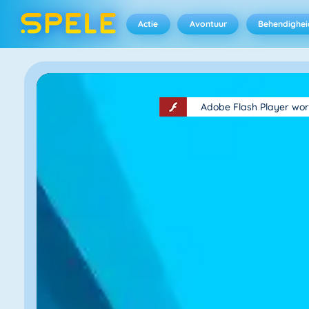
Actie
Avontuur
Behendighei
Adobe Flash Player wor