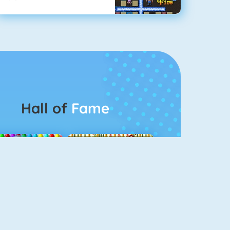
Hall of
Fame
Bubbel Game 3
Mahjong 4