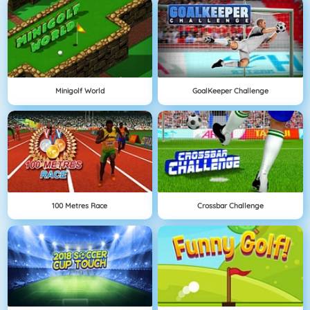
Minigolf World
GoalKeeper Challenge
100 Metres Race
Crossbar Challenge