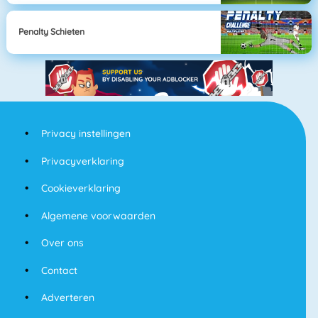
Penalty Schieten
Privacy instellingen
Privacyverklaring
Cookieverklaring
Algemene voorwaarden
Over ons
Contact
Adverteren