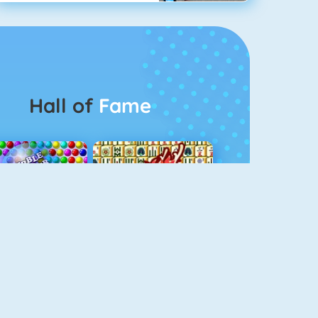
Hall of
Fame
Bubbel Game 3
Mahjong 4