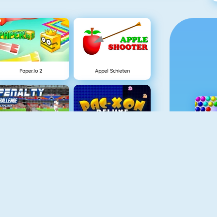
Paper.io 2
Appel Schieten
Penalty Challenge Multiplayer
Pac Xon Deluxe
Connect 2
Wire Hoop