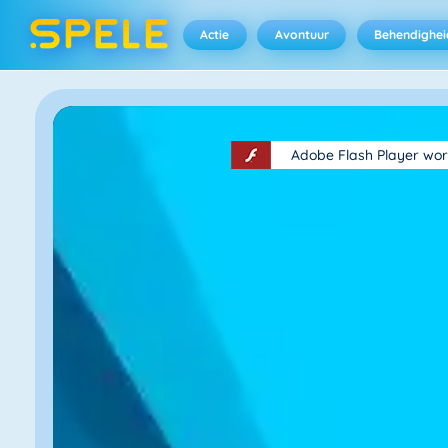
Actie
Avontuur
Behendighei
Adobe Flash Player wor