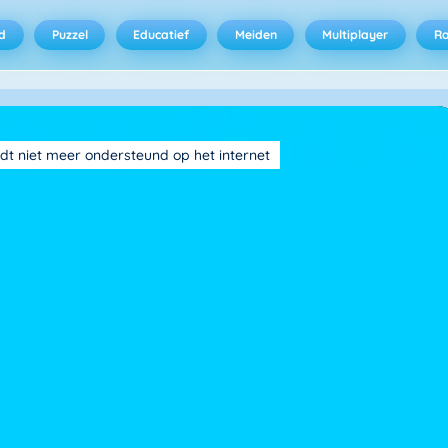
d
Puzzel
Educatief
Meiden
Multiplayer
R
dt niet meer ondersteund op het internet