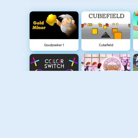
Goudzoeker 1
Cubefield
Color Switch
Flirten Op School
Fishy 1
Eggy Car