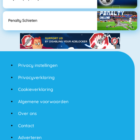
Penalty Schieten
Privacy instellingen
Privacyverklaring
Cookieverklaring
Algemene voorwaarden
Over ons
Contact
Adverteren