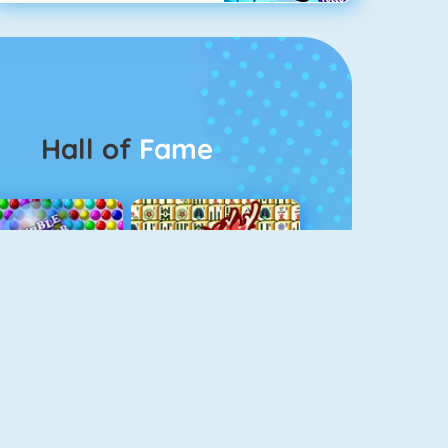
Hall of
Fame
Bubbel Game 3
Mahjong 4