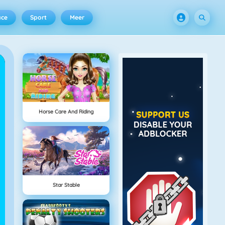
ace
Sport
Meer
Horse Care And Riding
Star Stable