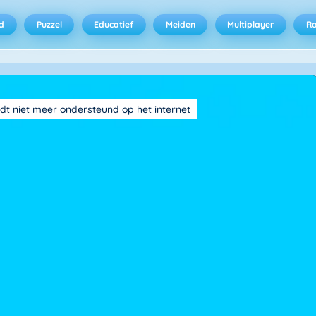
d
Puzzel
Educatief
Meiden
Multiplayer
R
dt niet meer ondersteund op het internet