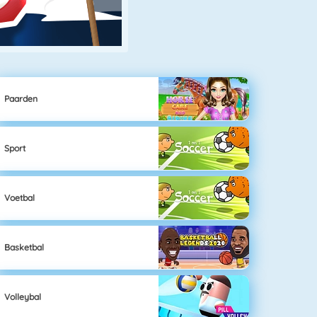
Paarden
Sport
Voetbal
Basketbal
Volleybal