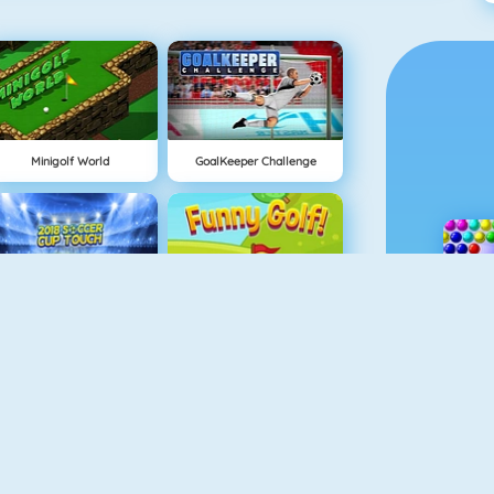
Minigolf World
GoalKeeper Challenge
2018 Soccer Cup Touch
Funny Golf
Euro Football Kick 2016
Dunk Hit