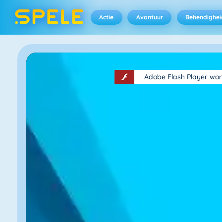
Actie
Avontuur
Behendighei
Adobe Flash Player wor