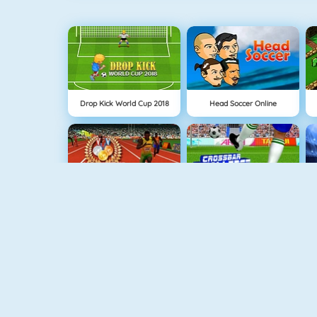
Drop Kick World Cup 2018
Head Soccer Online
100 Metres Race
Crossbar Challenge
Pocket Pool
World Football Kick 2018