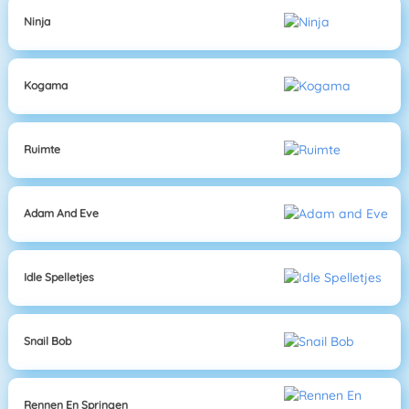
Ninja
Kogama
Ruimte
Adam And Eve
Idle Spelletjes
Snail Bob
Rennen En Springen