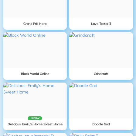
Grand Prix Hero
Love Tester 3
Block World Online
Grindcraft
NIEUW
Delicious: Emily's Home Sweet Home
Doodle God