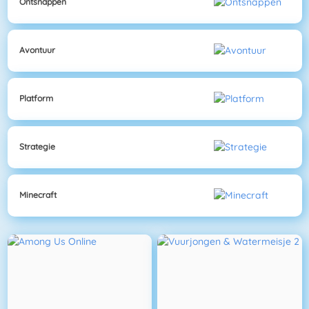
Ontsnappen
Avontuur
Platform
Strategie
Minecraft