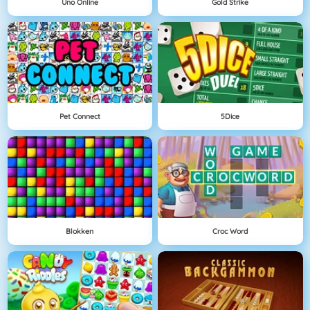
Uno Online
Gold Strike
Pet Connect
5Dice
Blokken
Croc Word