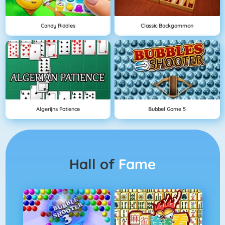
Candy Riddles
Classic Backgammon
Algerijns Patience
Bubbel Game 5
Hall of
Fame