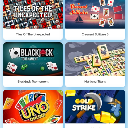
Tiles Of The Unexpected
Crescent Solitaire 3
Blackjack Tournament
Mahjong Titans