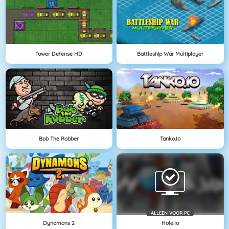
Tower Defense HD
Battleship War Multiplayer
Bob The Robber
Tanko.io
ALLEEN VOOR PC
Dynamons 2
Hole.io