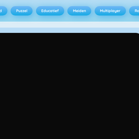
d
Puzzel
Educatief
Meiden
Multiplayer
R