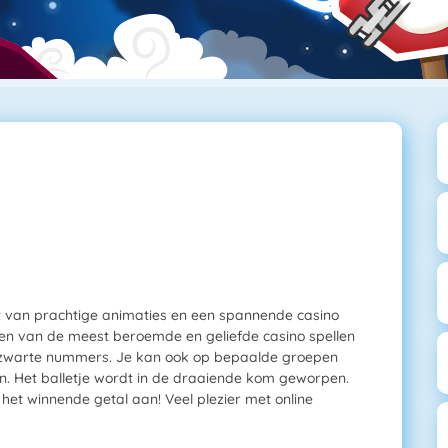
et van prachtige animaties en een spannende casino
 een van de meest beroemde en geliefde casino spellen
 en zwarte nummers. Je kan ook op bepaalde groepen
llen. Het balletje wordt in de draaiende kom geworpen.
 het winnende getal aan! Veel plezier met online