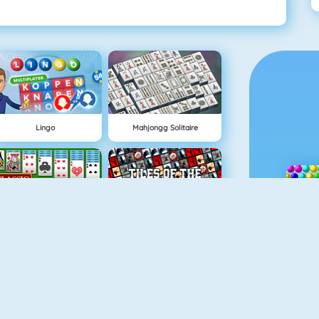
Lingo
Mahjongg Solitaire
Classic Solitaire
Tiles Of The Unexpected