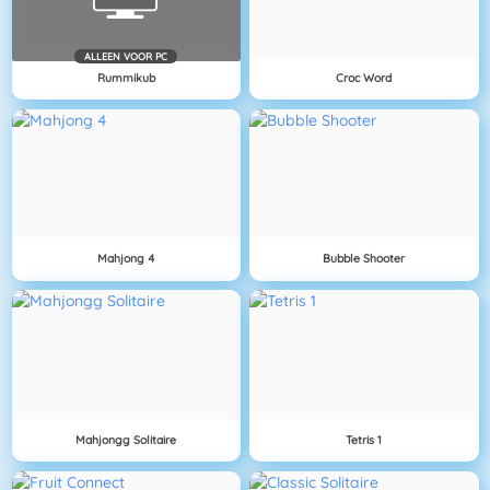
ALLEEN VOOR PC
Rummikub
Croc Word
Mahjong 4
Bubble Shooter
Mahjongg Solitaire
Tetris 1