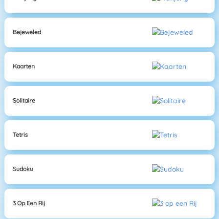
Bejeweled
Kaarten
Solitaire
Tetris
Sudoku
3 Op Een Rij