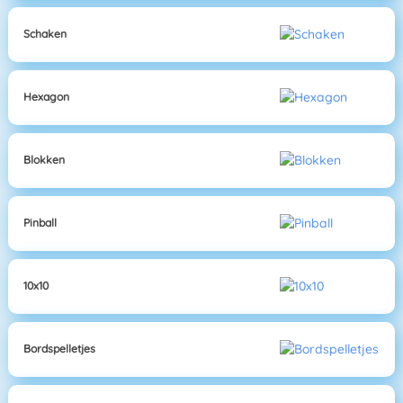
Schaken
Hexagon
Blokken
Pinball
10x10
Bordspelletjes