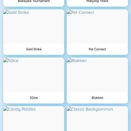
Blackjack Tournament
Mahjong Titans
Gold Strike
Pet Connect
5Dice
Blokken