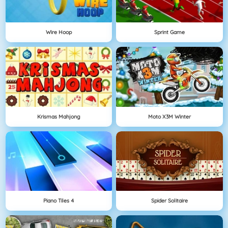
Wire Hoop
Sprint Game
Krismas Mahjong
Moto X3M Winter
Piano Tiles 4
Spider Solitaire