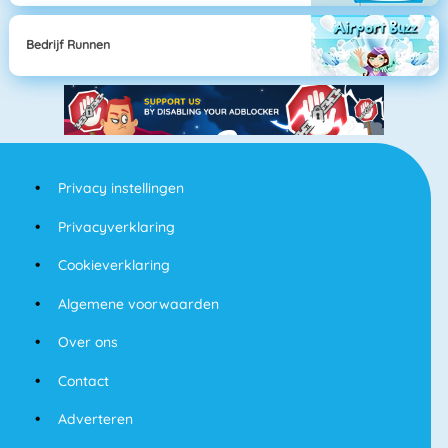
Bedrijf Runnen
Privacy instellingen
Privacyverklaring
Cookieverklaring
Algemene voorwaarden
Over ons
Contact
Adverteren