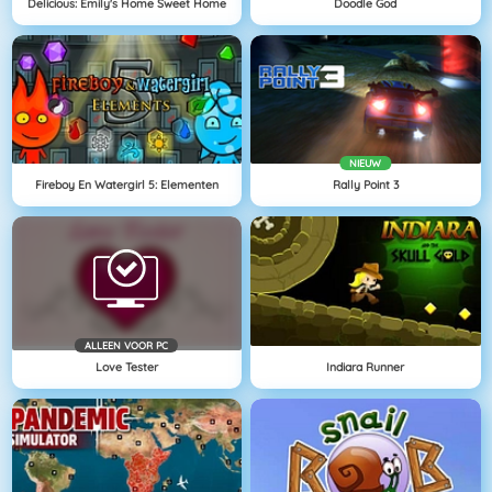
Delicious: Emily's Home Sweet Home
Doodle God
NIEUW
Fireboy En Watergirl 5: Elementen
Rally Point 3
ALLEEN VOOR PC
Love Tester
Indiara Runner