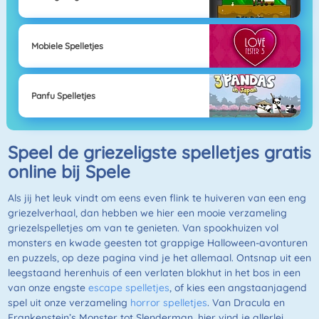
Mobiele Spelletjes
Panfu Spelletjes
Speel de griezeligste spelletjes gratis
online bij Spele
Als jij het leuk vindt om eens even flink te huiveren van een eng
griezelverhaal, dan hebben we hier een mooie verzameling
griezelspelletjes om van te genieten. Van spookhuizen vol
monsters en kwade geesten tot grappige Halloween-avonturen
en puzzels, op deze pagina vind je het allemaal. Ontsnap uit een
leegstaand herenhuis of een verlaten blokhut in het bos in een
van onze engste
escape spelletjes
, of kies een angstaanjagend
spel uit onze verzameling
horror spelletjes
. Van Dracula en
Frankenstein’s Monster tot Slenderman, hier vind je allerlei