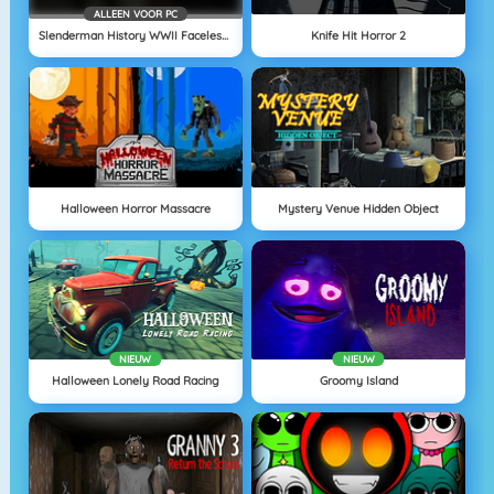
ALLEEN VOOR PC
Slenderman History WWII Faceless Horror
Knife Hit Horror 2
Halloween Horror Massacre
Mystery Venue Hidden Object
NIEUW
NIEUW
Halloween Lonely Road Racing
Groomy Island