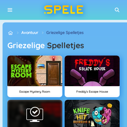
Avontuur
Griezelige Spelletjes
Griezelige
Spelletjes
Escape Mystery Room
Freddy's Escape House