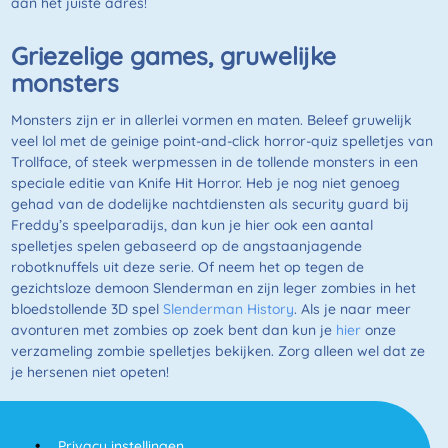
aan het juiste adres!
Griezelige games, gruwelijke
monsters
Monsters zijn er in allerlei vormen en maten. Beleef gruwelijk
veel lol met de geinige point-and-click horror-quiz spelletjes van
Trollface, of steek werpmessen in de tollende monsters in een
speciale editie van Knife Hit Horror. Heb je nog niet genoeg
gehad van de dodelijke nachtdiensten als security guard bij
Freddy’s speelparadijs, dan kun je hier ook een aantal
spelletjes spelen gebaseerd op de angstaanjagende
robotknuffels uit deze serie. Of neem het op tegen de
gezichtsloze demoon Slenderman en zijn leger zombies in het
bloedstollende 3D spel
Slenderman History
. Als je naar meer
avonturen met zombies op zoek bent dan kun je
hier
onze
verzameling zombie spelletjes bekijken. Zorg alleen wel dat ze
je hersenen niet opeten!
Privacy instellingen