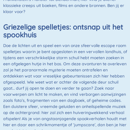
klassieke creeps uit boeken, films en andere bronnen. Ben jij er
klaar voor?
Griezelige spelletjes: ontsnap uit het
spookhuis
Doe de lichten uit en speel een van onze sfeervolle escape room
spelletjes waarin je bent opgesloten in een vervallen landhuis, of
tijdens een verschrikkelijke storm schuil hebt moeten zoeken in
een afgelegen hutje in het bos. Om deze avonturen te overleven
zal je het paranormale mysterie moeten ontrafelen en
ontdekken wat voor vreselijke gebeurtenissen zich hier hebben
afgespeeld. Wie weet wat er achter de volgende deur schuil
gaat… durf jij open te doen en verder te gaan? Zoek naar
voorwerpen om licht te maken, en vind verborgen aanwijzingen
zoals foto’s, fragmenten van een dagboek, of geheime codes.
Een duistere sfeer, vreemde geluiden en onheilspellende muziek
op de achtergrond: hier zal zich een huiveringwekkend verhaal
afspelen! Als je van angstaanjagende spookverhalen houdt met
hier en daar een schrikmomentje of ‘jumpscare’, dan ben je hier