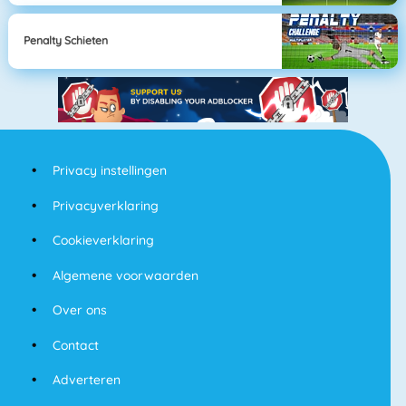
Penalty Schieten
Privacy instellingen
Privacyverklaring
Cookieverklaring
Algemene voorwaarden
Over ons
Contact
Adverteren