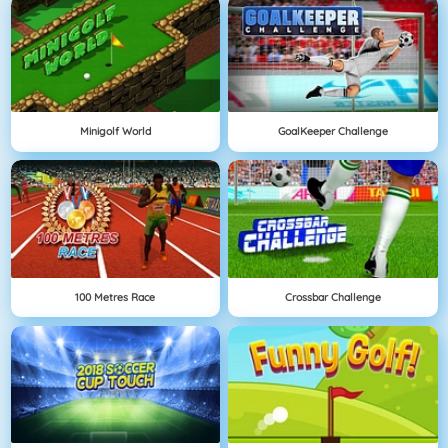
Minigolf World
GoalKeeper Challenge
100 Metres Race
Crossbar Challenge