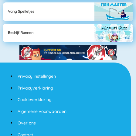
Vang Spelletjes
Bedrijf Runnen
Privacy instellingen
Privacyverklaring
Cookieverklaring
Algemene voorwaarden
Over ons
Contact