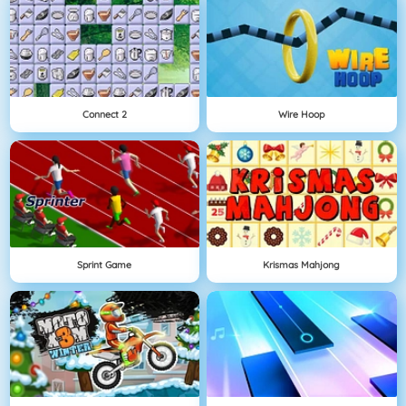
Connect 2
Wire Hoop
Sprint Game
Krismas Mahjong