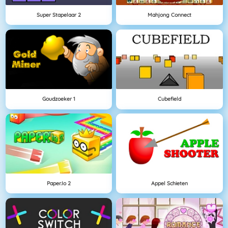
Super Stapelaar 2
Mahjong Connect
Goudzoeker 1
Cubefield
Paper.io 2
Appel Schieten