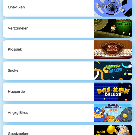
Ontwijken
Verzamelen
Klassiek
Snake
Happertje
Angry Birds
Goudzoeker