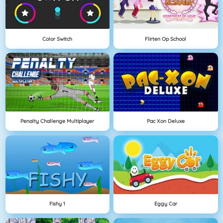
Color Switch
Flirten Op School
Penalty Challenge Multiplayer
Pac Xon Deluxe
Fishy 1
Eggy Car