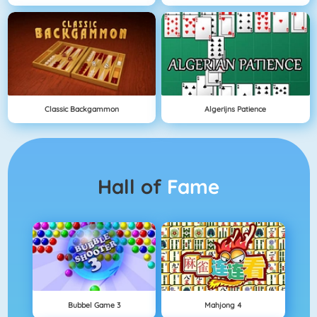
Classic Backgammon
Algerijns Patience
Hall of
Fame
Bubbel Game 3
Mahjong 4