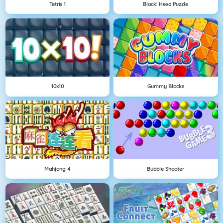
Tetris 1
Block! Hexa Puzzle
10x10
Gummy Blocks
Mahjong 4
Bubble Shooter