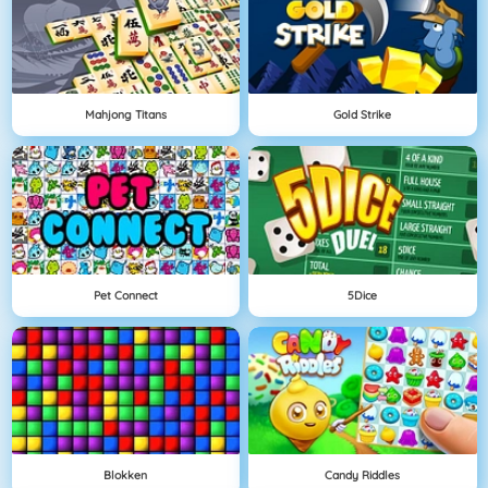
Mahjong Titans
Gold Strike
Pet Connect
5Dice
Blokken
Candy Riddles