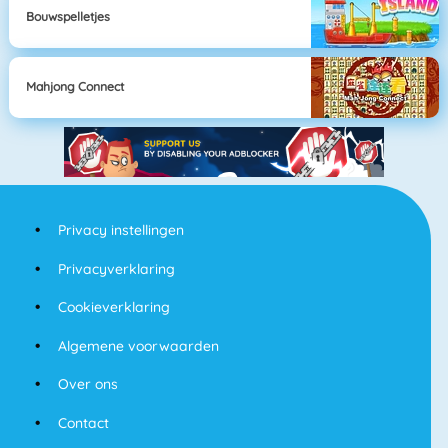
Bouwspelletjes
Mahjong Connect
Privacy instellingen
Privacyverklaring
Cookieverklaring
Algemene voorwaarden
Over ons
Contact