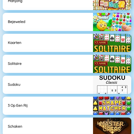
Mahjong
Bejeweled
Kaarten
Solitaire
Sudoku
3 Op Een Rij
Schaken