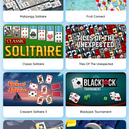
Mahjongg Solitaire
Fruit Connect
Classic Solitaire
Tiles Of The Unexpected
Crescent Solitaire 3
Blackjack Tournament