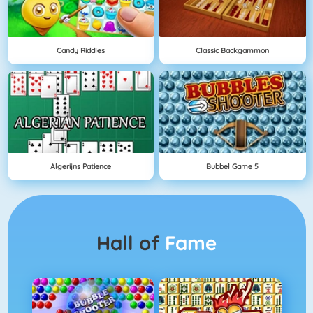
Candy Riddles
Classic Backgammon
Algerijns Patience
Bubbel Game 5
Hall of
Fame