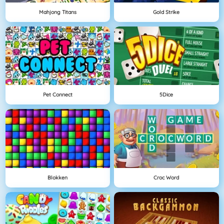
Mahjong Titans
Gold Strike
Pet Connect
5Dice
Blokken
Croc Word