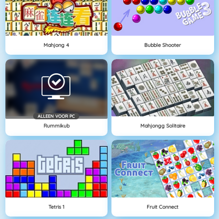
Mahjong 4
Bubble Shooter
ALLEEN VOOR PC
Rummikub
Mahjongg Solitaire
Tetris 1
Fruit Connect