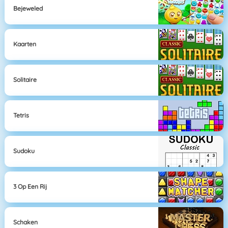
Bejeweled
Kaarten
Solitaire
Tetris
Sudoku
3 Op Een Rij
Schaken