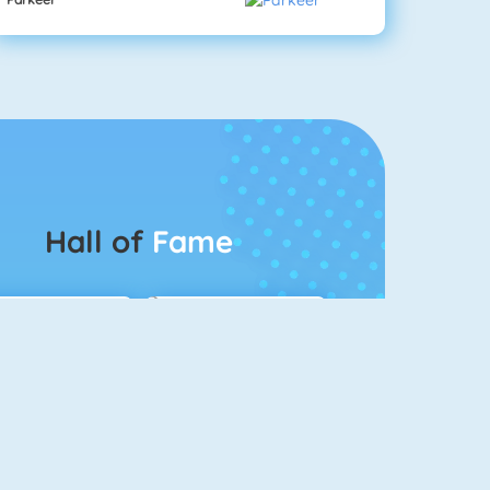
Hall of
Fame
Bubbel Game 3
Mahjong 4