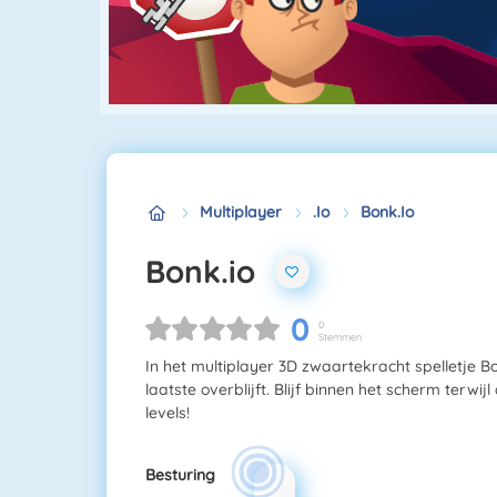
Multiplayer
.io
Bonk.io
Bonk.io
0
0
Stemmen
In het multiplayer 3D zwaartekracht spelletje Bon
laatste overblijft. Blijf binnen het scherm terwij
levels!
Besturing