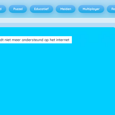
d
Puzzel
Educatief
Meiden
Multiplayer
R
dt niet meer ondersteund op het internet