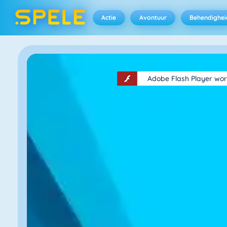
Actie
Avontuur
Behendighei
Adobe Flash Player wor