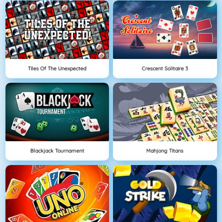
Tiles Of The Unexpected
Crescent Solitaire 3
Blackjack Tournament
Mahjong Titans