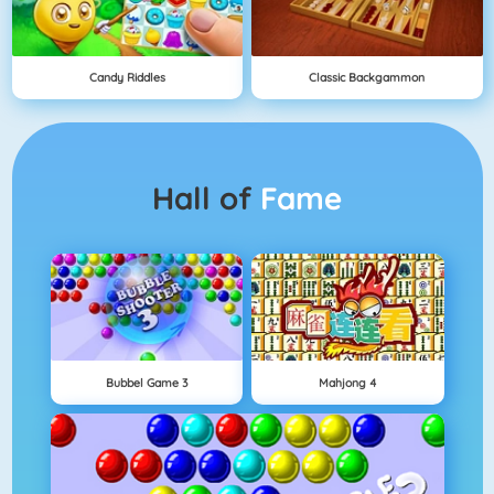
Candy Riddles
Classic Backgammon
Hall of
Fame
Bubbel Game 3
Mahjong 4