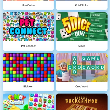
Uno Online
Gold Strike
Pet Connect
5Dice
Blokken
Croc Word