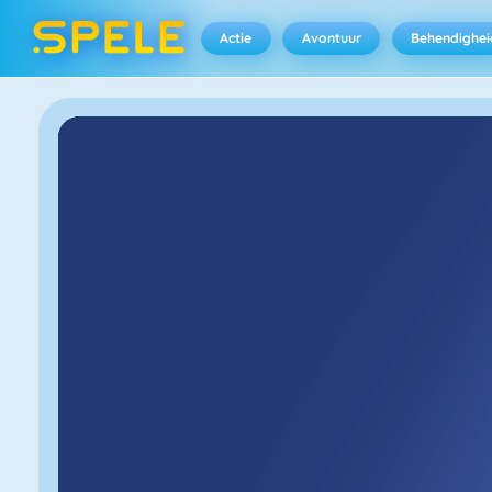
Actie
Avontuur
Behendighei