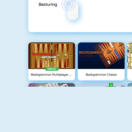
Besturing
NIEUW
Backgammon Multiplayer Online
Backgammon Classic
Mahjongg Solitaire
Tetris 1