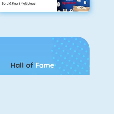
Bord & Kaart Multiplayer
Hall of
Fame
Bubbel Game 3
Mahjong 4