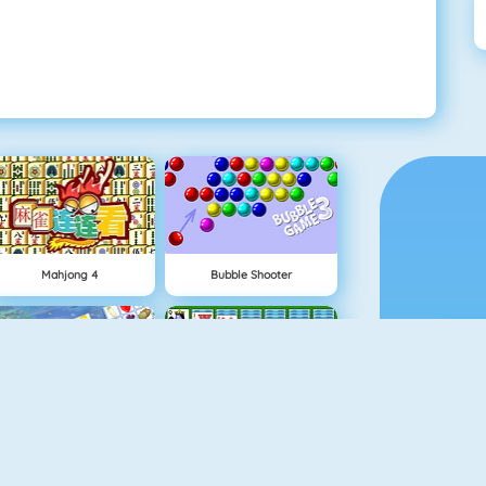
Mahjong 4
Bubble Shooter
Fruit Connect
Classic Solitaire