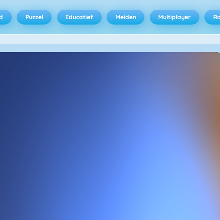
d
Puzzel
Educatief
Meiden
Multiplayer
R