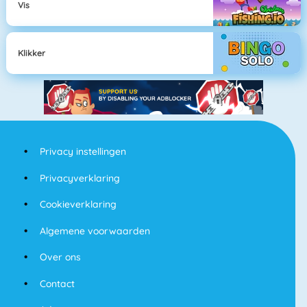
Vis
Klikker
Privacy instellingen
Privacyverklaring
Cookieverklaring
Algemene voorwaarden
Over ons
Contact