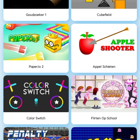
Goudzoeker 1
Cubefield
Paper.io 2
Appel Schieten
Color Switch
Flirten Op School