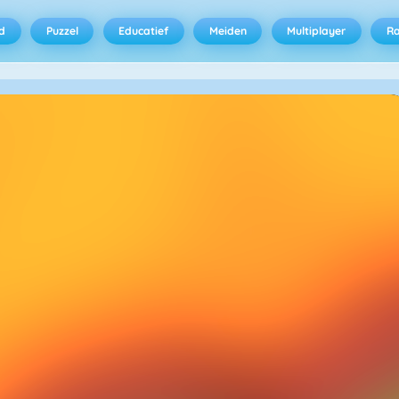
d
Puzzel
Educatief
Meiden
Multiplayer
R