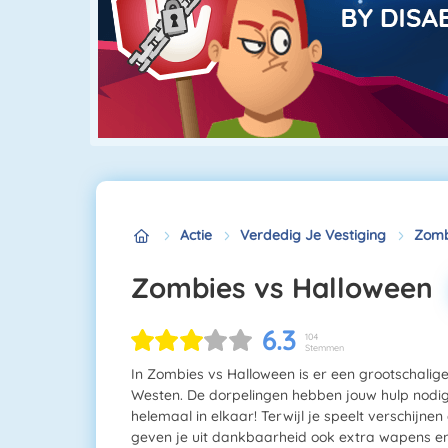
Actie
Verdedig Je Vestiging
Zomb
Zombies vs Halloween
6.3
104
Stemmen
In Zombies vs Halloween is er een grootschalig
Westen. De dorpelingen hebben jouw hulp nodig,
helemaal in elkaar! Terwijl je speelt verschijn
geven je uit dankbaarheid ook extra wapens en g