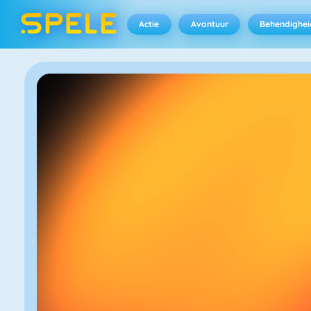
Actie
Avontuur
Behendighei