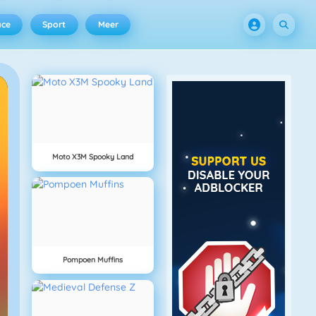
ace
Sport
Meer
Moto X3M Spooky Land
Pompoen Muffins