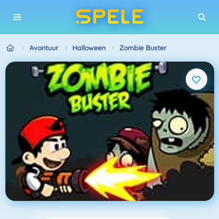
Avontuur
Halloween
Zombie Buster