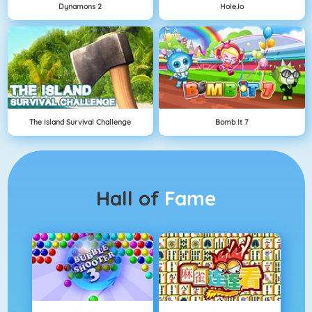
Dynamons 2
Hole.io
The Island Survival Challenge
Bomb It 7
Hall of
Fame