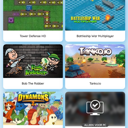
Tower Defense HD
Battleship War Multiplayer
Bob The Robber
Tanko.io
ALLEEN VOOR PC