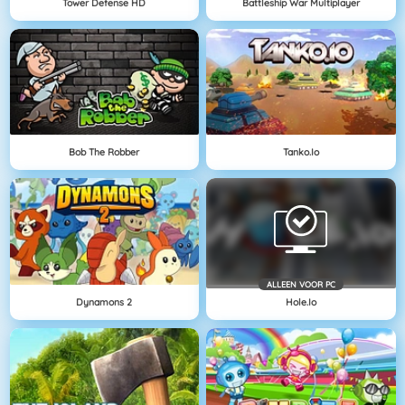
Tower Defense HD
Battleship War Multiplayer
Bob The Robber
Tanko.io
ALLEEN VOOR PC
Dynamons 2
Hole.io