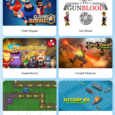
Clash Royale
Gun Blood
SuperHero.io
Cursed Treasure