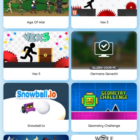
Age Of War
Vex 3
ALLEEN VOOR PC
Vex 5
Oermens Gevecht
Snowball.io
Geometry Challenge