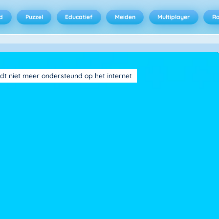
d
Puzzel
Educatief
Meiden
Multiplayer
R
dt niet meer ondersteund op het internet