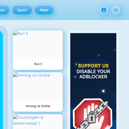
ace
Sport
Meer
Run 3
Among Us Online