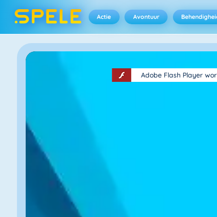
Actie
Avontuur
Behendighei
Adobe Flash Player wor