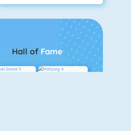
Hall of
Fame
Bubbel Game 3
Mahjong 4