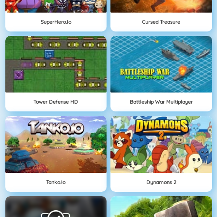
SuperHero.io
Cursed Treasure
Tower Defense HD
Battleship War Multiplayer
Tanko.io
Dynamons 2