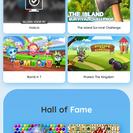
ALLEEN VOOR PC
Hole.io
The Island Survival Challenge
Bomb It 7
Protect The Kingdom
Hall of
Fame