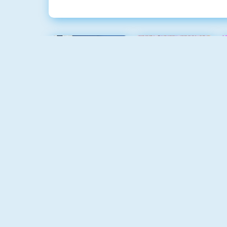
Rummikub
Croc Word
Mahjong Connect
Goudzoeker 1