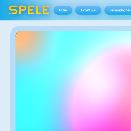
Actie
Avontuur
Behendighei