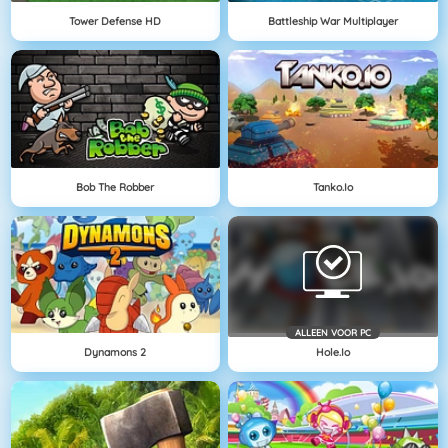
Tower Defense HD
Battleship War Multiplayer
Bob The Robber
Tanko.io
ALLEEN VOOR PC
Dynamons 2
Hole.io