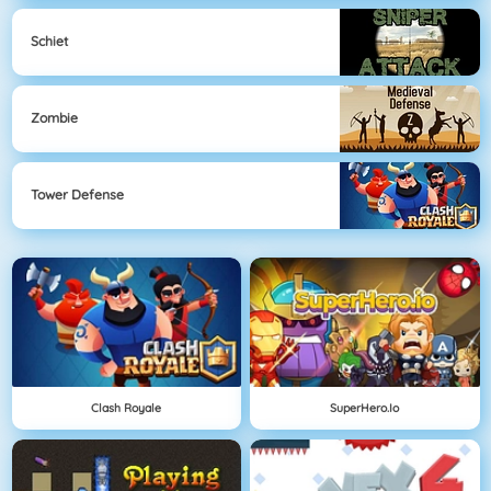
Schiet
Zombie
Tower Defense
Clash Royale
SuperHero.io