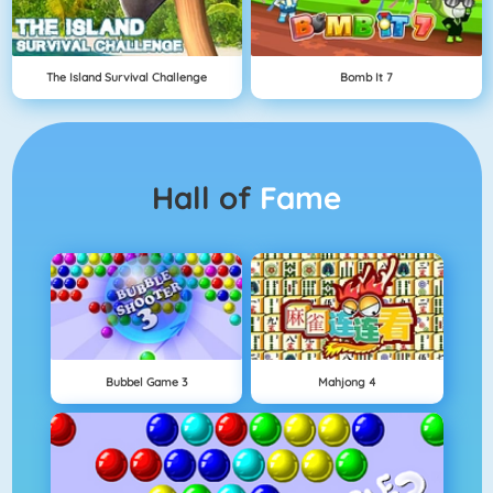
The Island Survival Challenge
Bomb It 7
Hall of
Fame
Bubbel Game 3
Mahjong 4