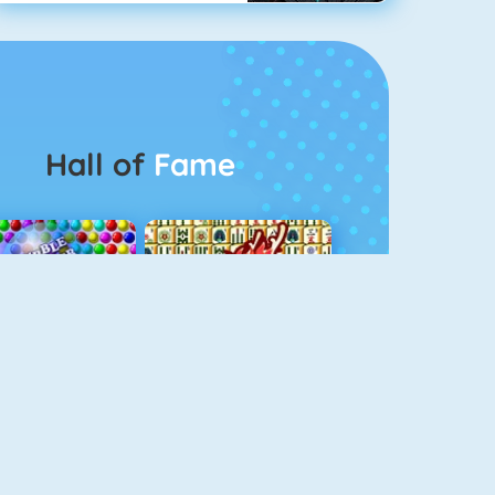
Hall of
Fame
Bubbel Game 3
Mahjong 4