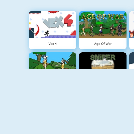
Vex 4
Age Of War
Oermens Gevecht
Sniper Attack
Stickman Archer 2
Gun Blood