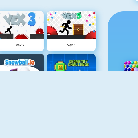
Vex 3
Vex 5
Snowball.io
Geometry Challenge
Cursed Treasure
Battleship War Multiplayer