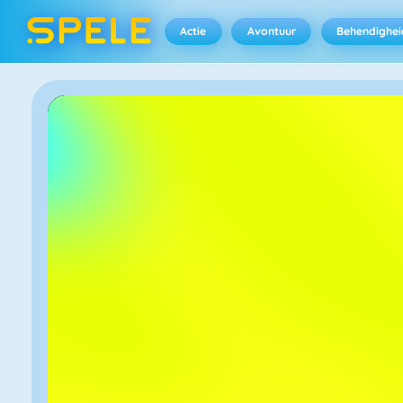
Actie
Avontuur
Behendighei