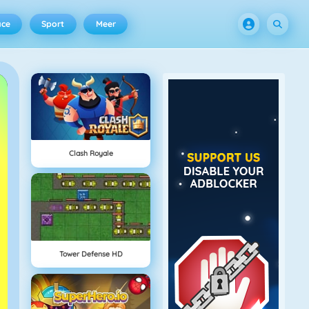
ace
Sport
Meer
Clash Royale
Tower Defense HD