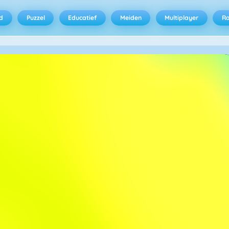
d
Puzzel
Educatief
Meiden
Multiplayer
R