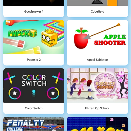
Goudzoeker 1
Cubefield
Paper.io 2
Appel Schieten
Color Switch
Flirten Op School