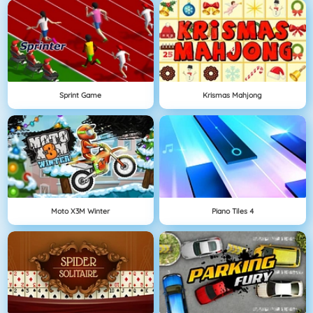
Sprint Game
Krismas Mahjong
Moto X3M Winter
Piano Tiles 4