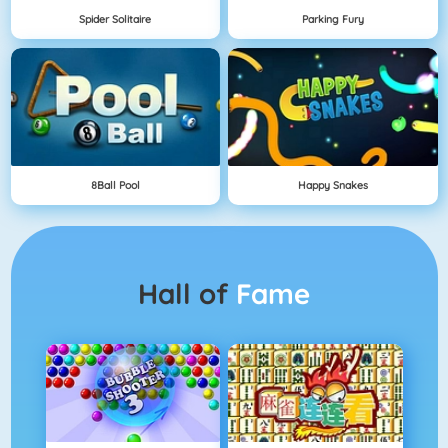
Spider Solitaire
Parking Fury
8Ball Pool
Happy Snakes
Hall of
Fame