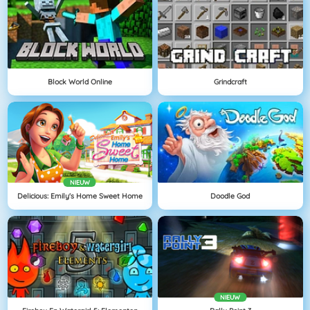
Block World Online
Grindcraft
NIEUW
Delicious: Emily's Home Sweet Home
Doodle God
NIEUW