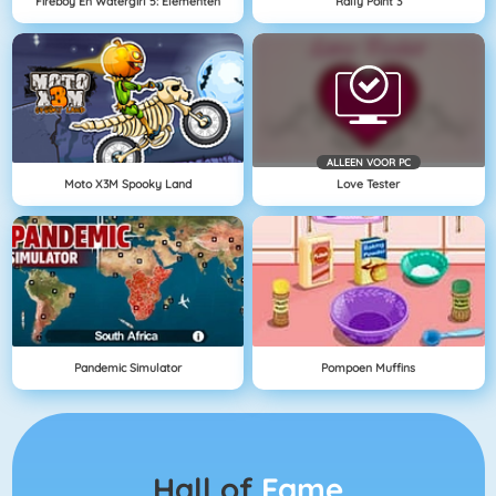
Fireboy En Watergirl 5: Elementen
Rally Point 3
ALLEEN VOOR PC
Moto X3M Spooky Land
Love Tester
Pandemic Simulator
Pompoen Muffins
Hall of
Fame