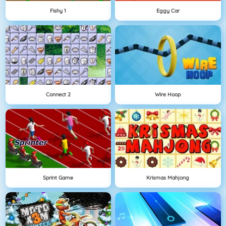
Fishy 1
Eggy Car
Connect 2
Wire Hoop
Sprint Game
Krismas Mahjong