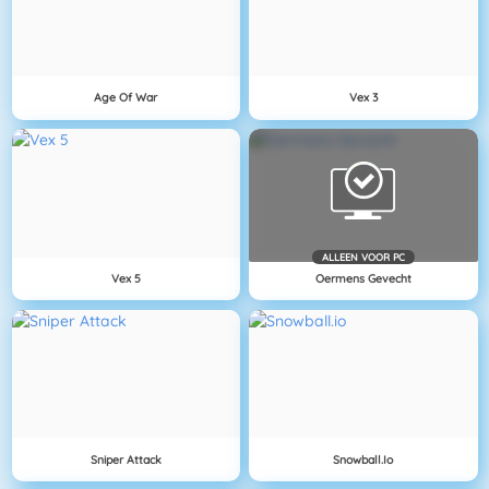
Age Of War
Vex 3
ALLEEN VOOR PC
Vex 5
Oermens Gevecht
Sniper Attack
Snowball.io