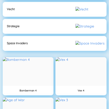
Vecht
Strategie
Space Invaders
Bomberman 4
Vex 4