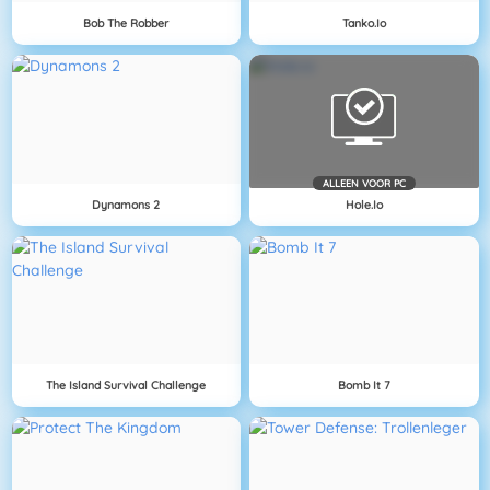
Bob The Robber
Tanko.io
ALLEEN VOOR PC
Dynamons 2
Hole.io
The Island Survival Challenge
Bomb It 7