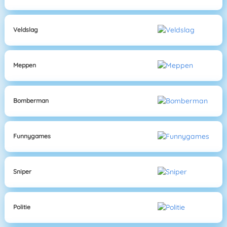
Veldslag
Meppen
Bomberman
Funnygames
Sniper
Politie