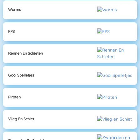
Worms
FPS
Rennen En Schieten
Gooi Spelletjes
Piraten
Vlieg En Schiet