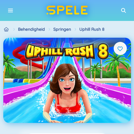
Behendigheid
Springen
Uphill Rush 8