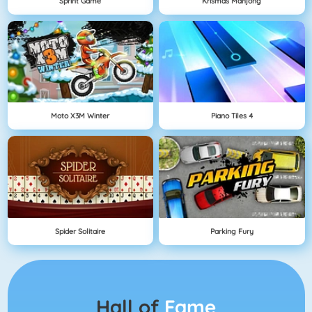
Sprint Game
Krismas Mahjong
Moto X3M Winter
Piano Tiles 4
Spider Solitaire
Parking Fury
Hall of
Fame