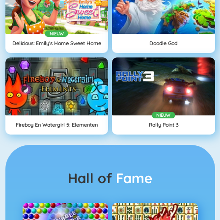
NIEUW
Delicious: Emily's Home Sweet Home
Doodle God
NIEUW
Fireboy En Watergirl 5: Elementen
Rally Point 3
Hall of
Fame