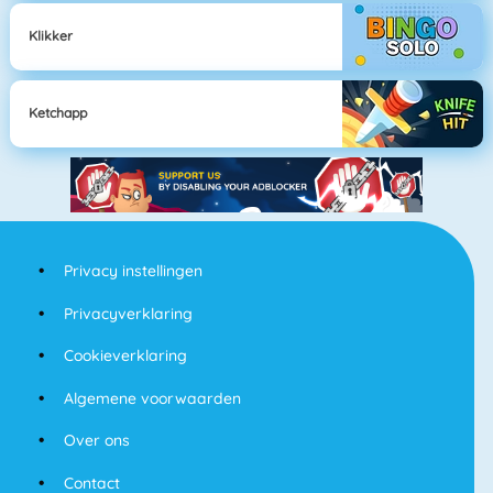
Klikker
Ketchapp
Privacy instellingen
Privacyverklaring
Cookieverklaring
Algemene voorwaarden
Over ons
Contact