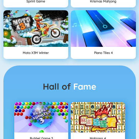
Sprint Game
Krismas Mahjong
Moto X3M Winter
Piano Tiles 4
Hall of
Fame
Bubbel Game 3
Mahjong 4