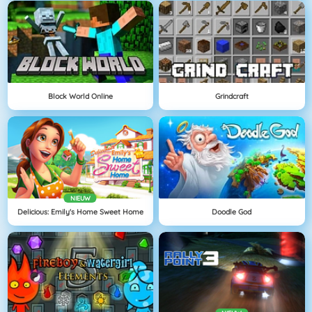
Block World Online
Grindcraft
NIEUW
Delicious: Emily's Home Sweet Home
Doodle God