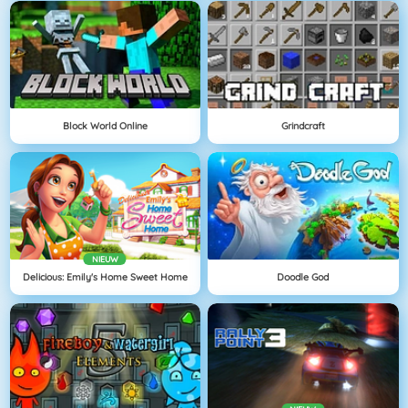
Block World Online
Grindcraft
NIEUW
Delicious: Emily's Home Sweet Home
Doodle God