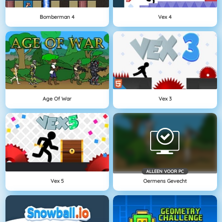
Bomberman 4
Vex 4
Age Of War
Vex 3
ALLEEN VOOR PC
Vex 5
Oermens Gevecht