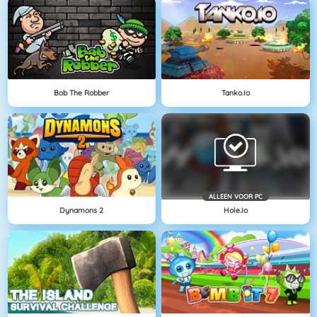
Bob The Robber
Tanko.io
ALLEEN VOOR PC
Dynamons 2
Hole.io