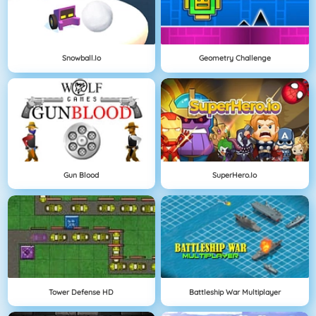
Snowball.io
Geometry Challenge
Gun Blood
SuperHero.io
Tower Defense HD
Battleship War Multiplayer